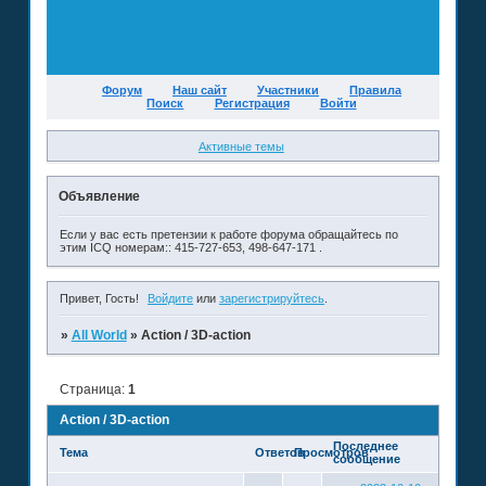
Форум
Наш сайт
Участники
Правила
Поиск
Регистрация
Войти
Активные темы
Объявление
Если у вас есть претензии к работе форума обращайтесь по
этим ICQ номерам:: 415-727-653, 498-647-171 .
Привет, Гость!
Войдите
или
зарегистрируйтесь
.
»
All World
»
Action / 3D-action
Страница:
1
Action / 3D-action
Последнее
Тема
Ответов
Просмотров
сообщение