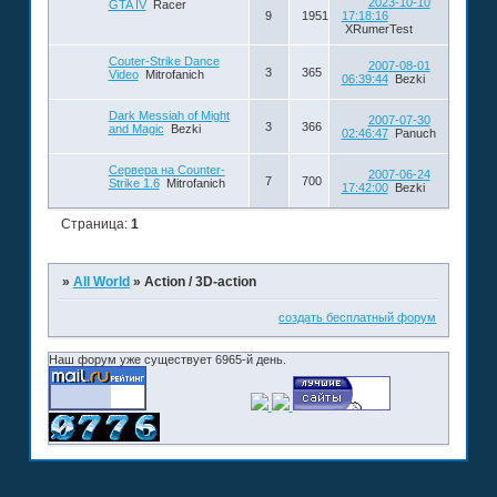
2023-10-10
GTA IV
Racer
9
1951
17:18:16
XRumerTest
Couter-Strike Dance
2007-08-01
3
365
Video
Mitrofanich
06:39:44
Bezki
Dark Messiah of Might
2007-07-30
3
366
and Magic
Bezki
02:46:47
Panuch
Сервера на Counter-
2007-06-24
7
700
Strike 1.6
Mitrofanich
17:42:00
Bezki
Страница:
1
»
All World
»
Action / 3D-action
создать бесплатный форум
Наш форум уже существует 6965-й день.