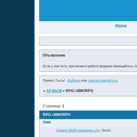
Форум
Объявление
Если у вас есть претензии к работе форума обращайтесь по
Привет, Гость!
Войдите
или
зарегистрируйтесь
.
»
All World
»
RPG / MMORPG
Страница:
1
RPG / MMORPG
Тема
Сервер WoW warkeeper.com
Bezki