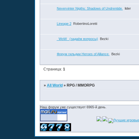
Nevervinter Nigths: Shadows of Undrentide.
lider
Lineage 2
RobertinoLoretti
_WoW_ (задаём вопросы)
Bezki
Форум гильдии Heroes of Alliance.
Bezki
Страница:
1
»
All World
»
RPG / MMORPG
Наш форум уже существует 6965-й день.