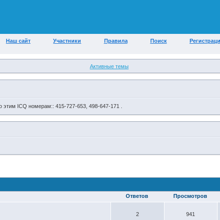
Наш сайт
Участники
Правила
Поиск
Регистрац
Активные темы
 этим ICQ номерам:: 415-727-653, 498-647-171 .
Ответов
Просмотров
2
941