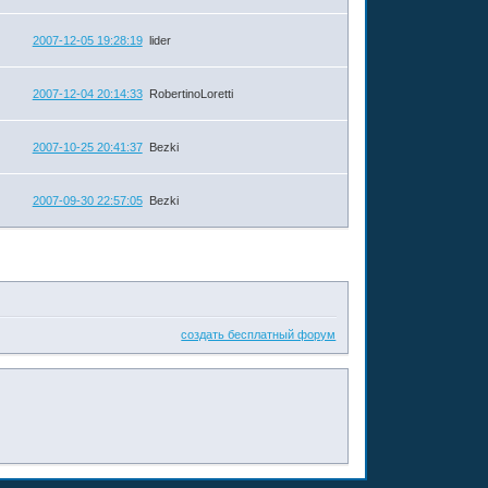
2007-12-05 19:28:19
lider
2007-12-04 20:14:33
RobertinoLoretti
2007-10-25 20:41:37
Bezki
2007-09-30 22:57:05
Bezki
создать бесплатный форум