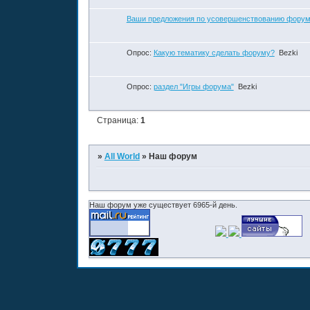
Ваши предложения по усовершенствованию форум
Опрос:
Какую тематику сделать форуму?
Bezki
Опрос:
раздел "Игры форума"
Bezki
Страница:
1
»
All World
»
Наш форум
Наш форум уже существует 6965-й день.