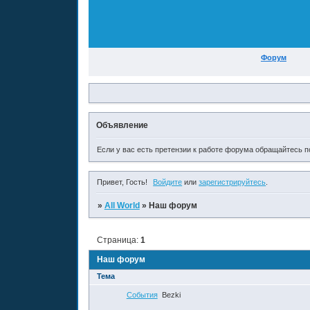
Форум
Объявление
Если у вас есть претензии к работе форума обращайтесь по
Привет, Гость!
Войдите
или
зарегистрируйтесь
.
»
All World
»
Наш форум
Страница:
1
Наш форум
Тема
События
Bezki