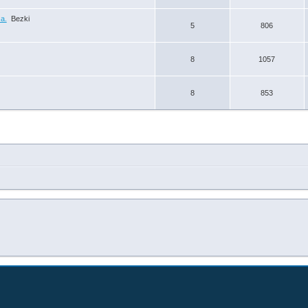
а.
Bezki
5
806
8
1057
8
853