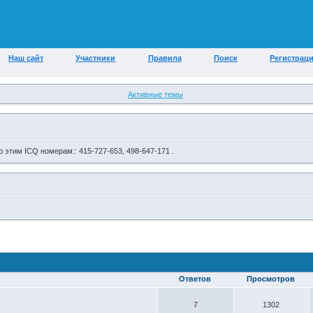
Наш сайт
Участники
Правила
Поиск
Регистрац
Активные темы
 этим ICQ номерам:: 415-727-653, 498-647-171 .
Ответов
Просмотров
7
1302