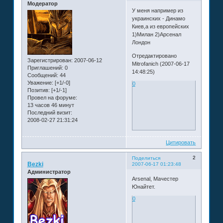
Модератор
У меня например из
украинских - Динамо
Киев,а из европейских
1)Милан 2)Арсенал
Лондон
Отредактировано
Зарегистрирован
: 2007-06-12
Mitrofanich (2007-06-17
Приглашений:
0
14:48:25)
Сообщений:
44
Уважение:
[+1/-0]
0
Позитив:
[+1/-1]
Провел на форуме:
13 часов 46 минут
Последний визит:
2008-02-27 21:31:24
Цитировать
2
Поделиться
Bezki
2007-06-17 01:23:48
Администратор
Arsenal, Мачестер
Юнайтет.
0