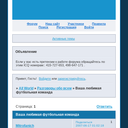
Форум
Наш сайт
Участники
Правила
Поиск
Регистрация
Войти
Активные темы
Объявление
Если у вас есть претензии к работе форума обращайтесь по
этим ICQ номерам:: 415-727-653, 498-647-171 .
Привет, Гость!
Войдите
или
зарегистрируйтесь
.
»
All World
»
Разговоры обо всем
»
Ваша любимая
футбольная команда
Страница:
1
Ответить
Ваша любимая футбольная команда
1
Поделиться
Mitrofanich
2007-06-17 01:02:18