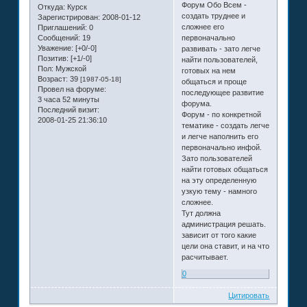
Форум Обо Всем -
Откуда:
Курск
создать труднее и
Зарегистрирован
: 2008-01-12
сложнее его
Приглашений:
0
Сообщений:
19
первоначально
Уважение:
[+0/-0]
развивать - зато легче
Позитив:
[+1/-0]
найти пользователей,
Пол:
Мужской
готовых на нем
Возраст:
39
[1987-05-18]
общаться и проще
Провел на форуме:
последующее развитие
3 часа 52 минуты
форума.
Последний визит:
Форум - по конкретной
2008-01-25 21:36:10
тематике - создать легче
и легче наполнить его
первоначально инфой.
Зато пользователей
найти готовых общаться
на эту определенную
узкую тему - намного
сложнее.
Тут должна
администрация решать.
зависит от того какие
цели она ставит, и на что
расчитывает.
0
Цитировать