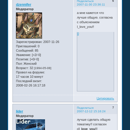
6
Поделиться
dzennifer
2007-11-30 23:36:11
Модератор
а мне кажется что
лучше общую. согласна
с объяснением
I_love_you!!
0
Зарегистрирован
: 2007-11-26
Приглашений:
0
Сообщений:
85
Уважение:
[+2/-0]
Позитив:
[+0/-0]
Пол:
Женский
Возраст:
32
[1994-05-08]
Провел на форуме:
17 часов 10 минут
Последний визит:
2008-02-26 16:17:18
Цитировать
7
Поделиться
lider
2007-12-12 15:16:24
Модератор
лучше сделать общую
тематику!! согласен
с
I_love_you!!