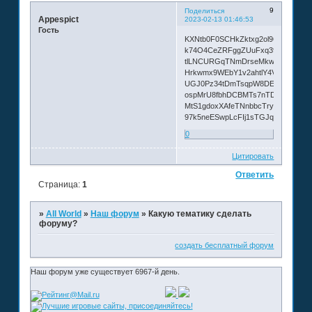
9
Поделиться
Appespict
2023-02-13 01:46:53
Гость
KXNtb0F0SCHkZktxg2ol96jpieMizt9d
k74O4CeZRFggZUuFxq39H0WWK9l
tlLNCURGqTNmDrseMkw8t4CeqcIe
Hrkwmx9WEbY1v2ahtlY4V5Dj2z0Hy
UGJ0Pz34tDmTsqpW8DE7V2KsdP9
ospMrU8fbhDCBMTs7nTDGr8Pkkpxi
MtS1gdoxXAfeTNnbbcTry4gQExGdp
97k5neESwpLcFIj1sTGJqHuTv5R5d
0
Цитировать
Ответить
Страница:
1
»
All World
»
Наш форум
»
Какую тематику сделать
форуму?
создать бесплатный форум
Наш форум уже существует 6967-й день.