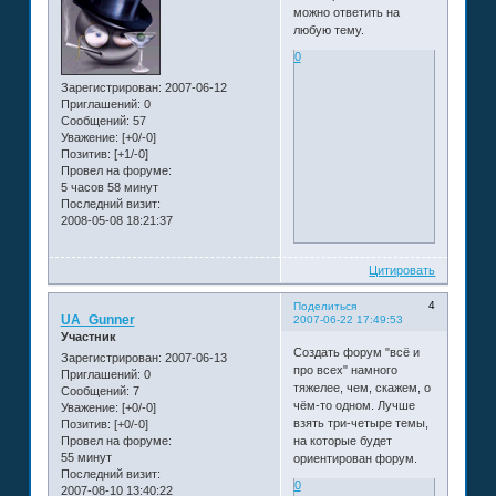
можно ответить на
любую тему.
0
Зарегистрирован
: 2007-06-12
Приглашений:
0
Сообщений:
57
Уважение:
[+0/-0]
Позитив:
[+1/-0]
Провел на форуме:
5 часов 58 минут
Последний визит:
2008-05-08 18:21:37
Цитировать
4
Поделиться
UA_Gunner
2007-06-22 17:49:53
Участник
Создать форум "всё и
Зарегистрирован
: 2007-06-13
про всех" намного
Приглашений:
0
тяжелее, чем, скажем, о
Сообщений:
7
чём-то одном. Лучше
Уважение:
[+0/-0]
взять три-четыре темы,
Позитив:
[+0/-0]
на которые будет
Провел на форуме:
55 минут
ориентирован форум.
Последний визит:
0
2007-08-10 13:40:22