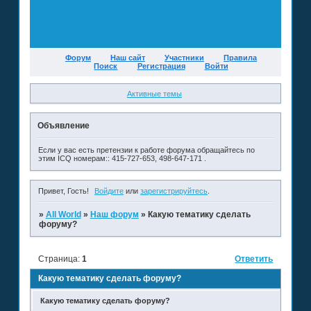
Форум
Наш сайт
Участники
Правила
Поиск
Регистрация
Войти
Активные темы
Объявление
Если у вас есть претензии к работе форума обращайтесь по
этим ICQ номерам:: 415-727-653, 498-647-171 .
Привет, Гость!
Войдите
или
зарегистрируйтесь
.
»
All World
»
Наш форум
»
Какую тематику сделать
форуму?
Страница:
1
Ответить
Какую тематику сделать форуму?
Какую тематику сделать форуму?