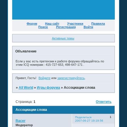
Форум
Наш сайт
Участники
Правила
Поиск
Регистрация
Войти
Активные темы
Объявление
Если у вас есть претензии к работе форума обращайтесь по
этим ICQ номерам:: 415-727-653, 498-647-171 .
Привет, Гость!
Войдите
или
зарегистрируйтесь
.
»
All World
»
Игры форума
»
Ассоциации слова
Страница:
1
Ответить
Ассоциации слова
1
Поделиться
Racer
2007-06-27 19:19:56
Модератор