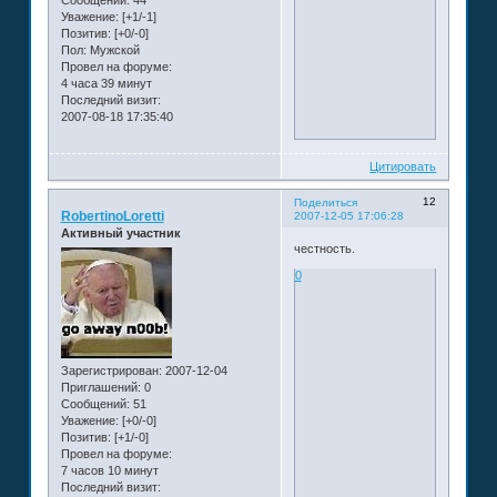
Сообщений:
44
Уважение:
[+1/-1]
Позитив:
[+0/-0]
Пол:
Мужской
Провел на форуме:
4 часа 39 минут
Последний визит:
2007-08-18 17:35:40
Цитировать
12
Поделиться
RobertinoLoretti
2007-12-05 17:06:28
Активный участник
честность.
0
Зарегистрирован
: 2007-12-04
Приглашений:
0
Сообщений:
51
Уважение:
[+0/-0]
Позитив:
[+1/-0]
Провел на форуме:
7 часов 10 минут
Последний визит: