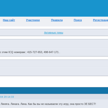
Наш сайт
Участники
Правила
Поиск
Регистрац
Активные темы
 этим ICQ номерам:: 415-727-653, 498-647-171 .
-04 20:14:33
. Линяга. Линага. Лина. Как бы вы не называели эту игру, она просто ЗЕ БЕСТ!