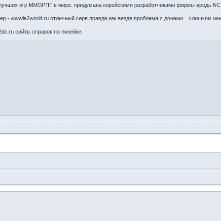
 лучших игр ММОРПГ в мире. придумана корейскими разработчиками фирмы вродь NC 
 - wwwla2world.ru отличный серв правда как везде проблема с донами... слишком мног
dc.ru сайты справок по линейке.