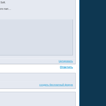
Soft.
о пап....
Цитировать
Ответить
создать бесплатный форум