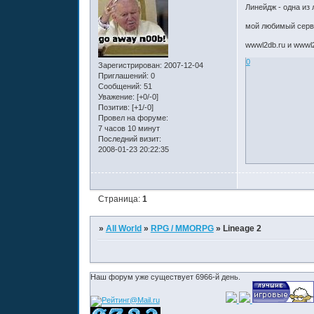
Линейдж - одна из
мой любимый сервер
wwwl2db.ru и wwwl2
0
Зарегистрирован
: 2007-12-04
Приглашений:
0
Сообщений:
51
Уважение:
[+0/-0]
Позитив:
[+1/-0]
Провел на форуме:
7 часов 10 минут
Последний визит:
2008-01-23 20:22:35
Страница:
1
»
All World
»
RPG / MMORPG
»
Lineage 2
Наш форум уже существует 6966-й день.