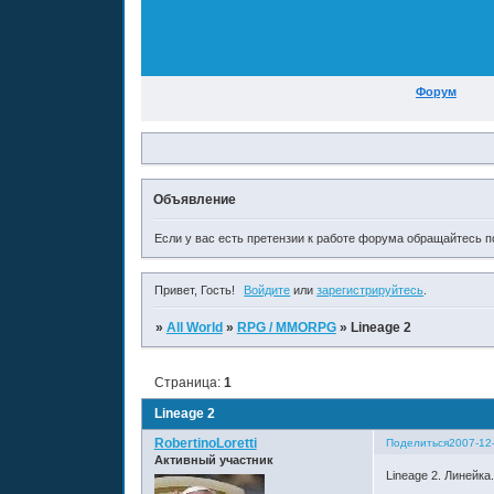
Форум
Объявление
Если у вас есть претензии к работе форума обращайтесь по
Привет, Гость!
Войдите
или
зарегистрируйтесь
.
»
All World
»
RPG / MMORPG
»
Lineage 2
Страница:
1
Lineage 2
RobertinoLoretti
Поделиться
2007-12
Активный участник
Lineage 2. Линейка